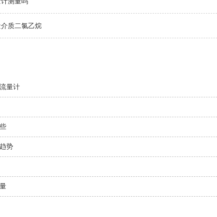
量计测量吗
量介质二氯乙烷
流量计
些
趋势
量