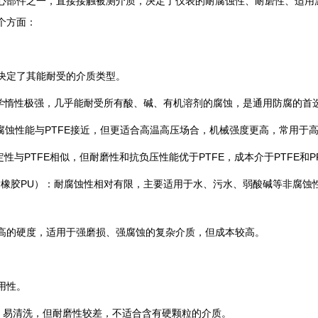
心部件之一，直接接触被测介质，决定了仪表的耐腐蚀性、耐磨性、适用
个方面：
决定了其能耐受的介质类型。
‌：化学惰性极强，几乎能耐受所有酸、碱、有机溶剂的腐蚀，是通用防腐的首选
：耐腐蚀性能与PTFE接近，但更适合高温高压场合，机械强度更高，常用于高
定性与PTFE相似，但耐磨性和抗负压性能优于PTFE，成本介于PTFE和PF
酯橡胶PU）‌：耐腐蚀性相对有限，主要适用于水、污水、弱酸碱等非腐
极高的硬度，适用于强磨损、强腐蚀的复杂介质，但成本较高。‌
用性。
抗附着，易清洗，但耐磨性较差，不适合含有硬颗粒的介质。‌