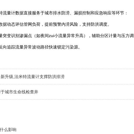
米特流量计数据直接服务于城市排水防涝、漏损控制和应急响应等环节：
量数据动态评估管网负荷，提前预警内涝风险，支持防洪调度。
流量突变识别渗漏点（如夜间zui小流量异常升高），辅助分区计量与压力
，反向追踪流量异常波动路径快速锁定污染源。‌
新升级,法米特流量计支撑防洪排涝
用于城市生命线检查井
什么影响