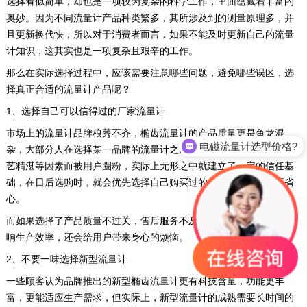
选择看似简单，却也是一项较为复杂的科学工作，里面蕴藏着丰富的
奥妙。因为不同流量计产品种类繁多，其所涉及到的测量原理多，并
且更新换代快，所以对于消费者而言，如果不能及时更新自己的流量
计知识，这其实也是一项复杂且艰辛的工作。
那么在实际选择过程中，应该需要注意哪些问题，避免哪些误区，选
择真正合适的流量计产品呢？
1、选择自己可以信得过的厂家流量计
市场上的流量计品牌稂莠不齐，椭齿流量计的产品质量更是鱼龙混
电磁流量计选型价格?
杂，大部分人在选择某一品牌的流量计之后，如果因为质量过硬、技
艺精湛等因素而被用户圈粉，实际上无形之中就建立了一定的信任基
础，在日后选购时，就会优先选择自己购买过的品牌，这样也会更省
心。
而如果选择了产品质量不过关，售后服务不及时的流量计，不仅会影
响生产效率，还会给用户带来身心的烦恼。
2、不要一味选择新型流量计
一些顾客认为品牌推出的新型椭齿流量计更有科技含量，功能更丰
富，更能适应生产需求，但实际上，新型流量计的成熟需要长时间的