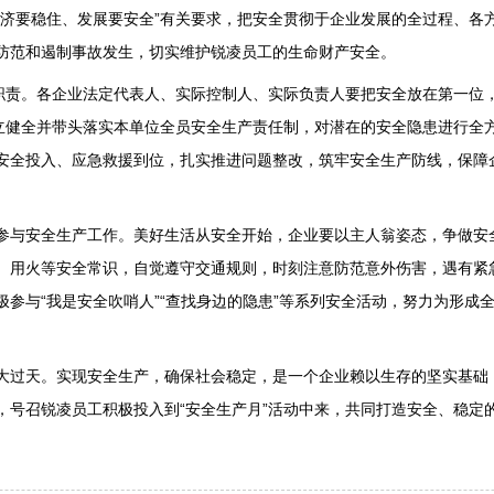
经济要稳住、发展要安全”有关要求，把安全贯彻于企业发展的全过程、各
防范和遏制事故发生，切实维护锐凌员工的生命财产安全。
定职责。各企业法定代表人、实际控制人、实际负责人要把安全放在第一位
建立健全并带头落实本单位全员安全生产责任制，对潜在的安全隐患进行全
安全投入、应急救援到位，扎实推进问题整改，筑牢安全生产防线，保障
与安全生产工作。美好生活从安全开始，企业要以主人翁姿态，争做安
、用火等安全常识，自觉遵守交通规则，时刻注意防范意外伤害，遇有紧
极参与“我是安全吹哨人”“查找身边的隐患”等系列安全活动，努力为形成
过天。实现安全生产，确保社会稳定，是一个企业赖以生存的坚实基础
，号召锐凌员工积极投入到“安全生产月”活动中来，共同打造安全、稳定