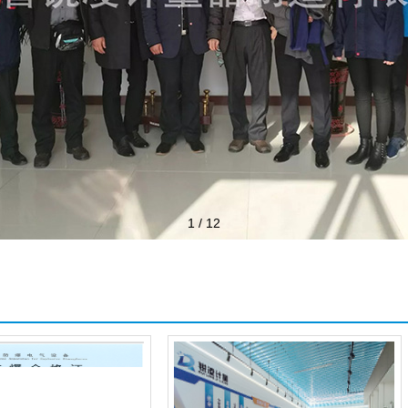
1
/
12